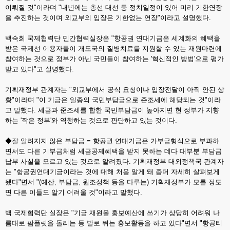
이뤄질 것"이라며 "내년에는 총선 대선 등 정치일정이 있어 미리 기한연장
을 추진하는 것이며 외교부의 입장은 기한없는 연장"이라고 설명했다.
백숙희 국제협력단 민간협력실장은 "항공권 연대기금은 세계화의 혜택을
받은 국제선 이용자들이 개도국의 질병치료를 지원할 수 있는 재원마련에
참여하는 것으로 정부가 아닌 국민들이 참여하는 '혁신적인 방법'으로 평가
받고 있다"고 설명했다.
기획재정부 관계자는 "외교부에서 공식 요청이나 입장전달이 아직 안된 상
황"이라며 "이 기금은 일종의 국민부담금으로 준조세에 해당되는 것"이라
고 말했다. 세금과 준조세를 합한 국민부담금이 높아지면 현 정부가 지향
하는 '작은 정부'와 역행하는 것으로 판단하고 있는 것이다.
◆잘 알려지지 않은 부담금 = 항공권 연대기금은 가부금형식으로 부과하
면서도 다른 기부금처럼 세금공제혜택을 받지 못하는 데다 대부분 부담금
납부 사실을 모르고 있는 것으로 알려졌다. 기획재정부 대외정책국 관계자
는 "항공권연대기금이라는 것에 대해 처음 알게 돼 좀더 자세히 살펴보게
됐다"면서 "(예산, 부담금, 원조정책 등을 다루는) 기획재정부가 모를 정도
면 다른 이들도 알기 어려울 것"이라고 말했다.
백 국제협력단 실장은 "기금 재원을 홍보예산에 쓰기가 상당히 어려워 나
름대로 팜플릿을 돌리는 등 발로 뛰는 홍보활동을 하고 있다"면서 "항공티