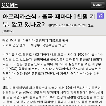
CCMF
Menu
아프리카소식
› 출국 때마다 1천원 기
부, 알고 있나요?
관리자 | 2011.07.19 04:27:28 |
메뉴
건너뛰기
매년 150억원, 아프리카 질병퇴치 기금으로 활용
외교부 연장 원해 … 재정부 "국민부담금 해당"
비행기를 타고 해외로 나갈 때마다 나도 모르는 사이에 1000원이 붙는다는
사실을 알고 있었는가. 공항이용료 관광진흥기금과 함께 항공료에 포함돼
있는 이 비용은 '항공권 연대기금'이다. 아프리카 질병퇴치를 위한 비정부
기구(NGO) 활동에 배분된다. 사실상 기부금이면서 준조세에 해당되는 부
담금이다. 연간 150억원정도가 걷힌다. 이 기금의 연장여부가 한창 논의
중이다.
15일 기획재정부와 외교통상부에 따르면 오는 19일 빈곤퇴치기여금운연
위원회는 지난 2007년 10월부터 부과되기 시작한 항공권연대기금이 5년째
를 맞는 내년 9월에 종료됨에 따라 추가 연장과 관련한 진행상황을 보고 받
고 올해 안에 추가연장을 위한 국회법안 통과가 가능한 지 등을 논의할 예