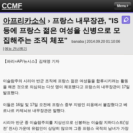
CCMF
Menu
아프리카소식
› 프랑스 내무장관, "IS
등에 프랑스 젊은 여성을 신병으로 모
집해주는 조직 체포"
banaba | 2014.09.20 01:10:06
|
메뉴 건너뛰기
【파리=AP/뉴시스】김재영 기자
이슬람주의 시리아 반군 조직에 프랑스 젊은 여성들을 합류시키려는 활동
을 해온 것으로 의심되는 다섯 명이 체포됐다고 프랑스의 내무장관이 17일
발표했다.
이들은 16일 및 17일 오전에 프랑스 중부 지방인 리옹에서 붙잡혔다고 베
르나르 카제뇌브 내무장관은 말했다.
시리아 반군 중 이슬람주의를 지상선으로 신봉하는 이슬람 지하디스트('성
전' 전사) 가운데 유럽인이 상당히 많으며 그중 프랑스 국적의 남녀가 가장