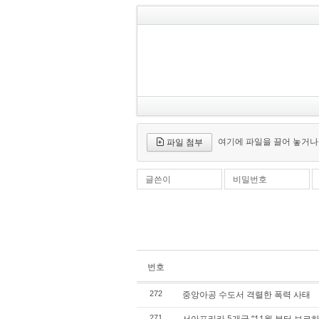
여기에 파일을 끌어 놓거나
파일 첨부
글쓴이
비밀번호
번호
중앙아공 수도서 격렬한 폭력 사태
272
서아프리카 5개국 “11월 부터 보코
271