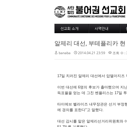
선교회 소개
사역안내
소개
파송
알제리 대선, 부테플리카 현
4대정신
훈련
현장
긍휼
banaba
2014.04.21 23:59
조회 수 : 
섬기는 사람들
BAM
선교사
출판/정기기도
선교회 역사
찾아오시는길
17일 치러진 알제리 대선에서 압델아지즈 부
선교회 후원 계좌
이번 대선에 6명의 후보가 출마했으며 지난
득표율을 얻는 데 그친 벤플리스는 17일 
타이에브 벨라이즈 내무장관은 선거 부정행위
에 경의를 표한다"고 말했다.
대선 감시를 맡은 알제리선거리위원회와 아프
51.7%를 기록했다.