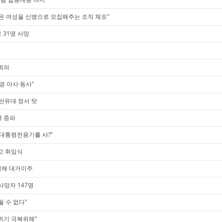
 젊은 여성을 신병으로 모집해주는 조직 체포"
 31명 사망
회의
명 아사·동사"
반유대 정서 탓
명 증파
 대통령전용기를 사?”
타고 취임식
피해 대거이주
사망자 147명
될 수 없다"
위기 극복위해”