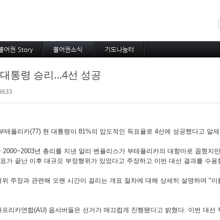
메뉴 건너뛰기
불어권 Story
불어권소식
기도나눔터
코이노니아
프랑스소식
중보기도
 대통령 승리…4선 성공
방주지
아프리카소식
소속 선교사
공지사항
기타 선교사
3633
테플리카(77) 현 대통령이 81%의 압도적인 득표율로 4선에 성공했다고 알제
 2000~2003년 총리를 지낸 알리 벤플리스가 부테플리카의 대항마로 꼽혔지만
투표가 끝난 이후 대규모 부정행위가 있었다고 주장하고 이번 대선 결과를 수용할
 주장과 관련해 오랜 시간이 걸리는 개표 절차에 대해 상세히 설명하며 "이를
리카연합(AU) 옵서버들은 선거가 매끄럽게 진행됐다고 밝혔다. 이번 대선 투표