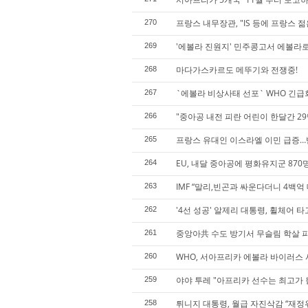
프랑스 내무장관, "IS 등에 프랑스
270
'에볼라 진원지' 민주콩고서 에볼라로
269
마다가스카르도 메뚜기와 전쟁중!
268
`에볼라 비상사태 선포` WHO 긴급
267
"중아공 내전 피란 어린이 한달간 29
266
프랑스 유대인 이스라엘 이민 급증…
265
EU, 내달 중아공에 평화유지군 870
264
IMF “말리,빈곤과 싸운다더니 4백억
263
'4선 성공' 알제리 대통령, 휠체어 
262
중앙아共 수도 방기서 무슬림 학살 
261
WHO, 서아프리카 에볼라 바이러스 
260
야야 투레 "아프리카 선수는 최고가 
259
튀니지 대통령, 월급 자진삭감 “재정
258