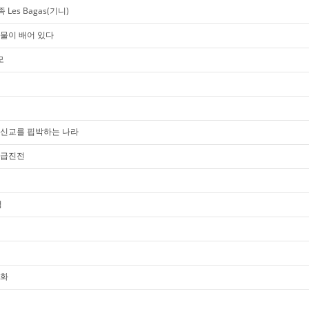
Les Bagas(기니)
물이 배어 있다
모
개신교를 핍박하는 나라
 급진전
점
격화