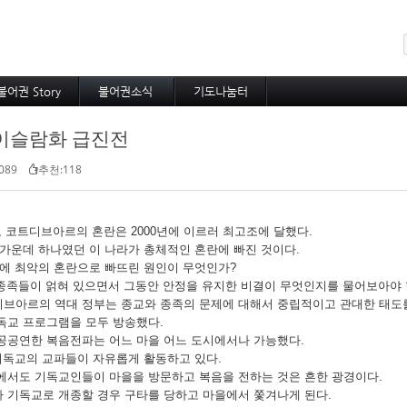
메뉴 건너뛰기
불어권 Story
불어권소식
기도나눔터
코이노니아
프랑스소식
중보기도
이슬람화 급진전
방주지
아프리카소식
소속 선교사
공지사항
기타 선교사
089
추천:118
후, 코트디브아르의 혼란은 2000년에 이르러 최고조에 달했다.
 가운데 하나였던 이 나라가 총체적인 혼란에 빠진 것이다.
이에 최악의 혼란으로 빠뜨린 원인이 무엇인가?
의 종족들이 얽혀 있으면서 그동안 안정을 유지한 비결이 무엇인지를 물어보아야
브아르의 역대 정부는 종교와 종족의 문제에 대해서 중립적이고 관대한 태도
독교 프로그램을 모두 방송했다.
공공연한 복음전파는 어느 마을 어느 도시에서나 가능했다.
 기독교의 교파들이 자유롭게 활동하고 있다.
에서도 기독교인들이 마을을 방문하고 복음을 전하는 것은 흔한 광경이다.
 기독교로 개종할 경우 구타를 당하고 마을에서 쫓겨나게 된다.