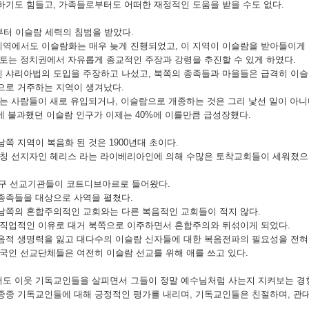
하기도 힘들고, 가족들로부터도 어떠한 재정적인 도움을 받을 수도 없다.
부터 이슬람 세력의 침범을 받았다.
역에서도 이슬람화는 매우 늦게 진행되었고, 이 지역이 이슬람을 받아들이게 
풍토는 정치권에서 자유롭게 종교적인 주장과 강령을 추진할 수 있게 하였다.
 샤리아법의 도입을 주장하고 나섰고, 북쪽의 종족들과 마을들은 급격히 이슬
으로 거주하는 지역이 생겨났다.
는 사람들이 새로 유입되거나, 이슬람으로 개종하는 것은 그리 낯선 일이 아니
%에 불과했던 이슬람 인구가 이제는 40%에 이를만큼 급성장했다.
쪽 지역이 복음화 된 것은 1900년대 초이다.
자칭 선지자인 헤리스 라는 라이베리아인에 의해 수많은 토착교회들이 세워졌으
 서구 선교기관들이 코트디브아르로 들어왔다.
종족들을 대상으로 사역을 펼쳤다.
남쪽의 혼합주의적인 교회와는 다른 복음적인 교회들이 적지 않다.
 직업적인 이유로 대거 북쪽으로 이주하면서 혼합주의와 뒤섞이게 되었다.
음적 생명력을 잃고 대다수의 이슬람 신자들에 대한 복음전파의 필요성을 전혀
국인 선교단체들은 여전히 이슬람 선교를 위해 애를 쓰고 있다.
도 이웃 기독교인들을 살피면서 그들이 정말 예수님처럼 사는지 지켜보는 경
종종 기독교인들에 대해 긍정적인 평가를 내리며, 기독교인들은 친절하며, 관