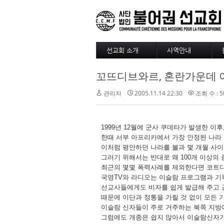
선교회 소개
사역안내
소개
파송
꼬뜨디브와르, 혼란가운데 
4대정신
훈련
현장
긍휼
관리자
2005.11.14 22:30
조회 수 : 5
섬기는 사람들
BAM
선교사
출판/정기기도
선교회 역사
찾아오시는길
1999년 12월에 군사 쿠데타가 발생한 이
선교회 후원 계좌
한때 서부 아프리카에서 가장 안정된 나라
이처럼 평안하던 나라를 불과 몇 개월 사
그러기 위해서는 반대로 왜 100개 이상
최근의 몇몇 폭력사례를 제외한다면 코트디
국영TV와 라디오는 이슬람 프로그램과 기
선교사들에게도 비자를 쉽게 발급해 주고 
때문에 이단과 정통을 가릴 것 없이 모든
이슬람 신자들이 주로 거주하는 북쪽 지방
그럼에도 개종은 쉽지 않아서 이슬람신자가