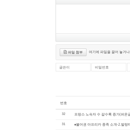
여기에 파일을 끌어 놓거나
파일 첨부
글쓴이
비밀번호
번호
프랑스 노숙자 수 갈수록 증가(퍼온글
32
♠불어권 아프리카 종족 소개-2.발랑타 족 
31