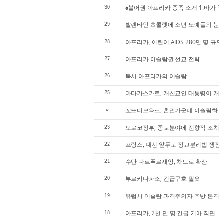
♠불어권 아프리카 종족 소개-1.바가 족 
30
발렌타인 초콜렛에 소년 노예들의 눈
29
아프리카, 어린이 AIDS 280만 명 규
28
아프리카 이슬람권 선교 전략
27
북서 아프리카의 이슬람
26
마다가스카르, 개신교인 대통령이 
25
꼬뜨디브와르, 혼란가운데 이슬람화
»
모로코정부, 종교분야에 전향적 조치
23
프랑스, 대선 앞두고 정교분리법 쟁
22
수단 다르푸르재앙, 차드로 확산
21
부르키나파소, 긴급구호 필요
20
유럽서 이슬람 과격주의자 추방 본
19
아프리카, 2천 만 명 긴급 기아 직면
18