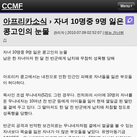
CCMF
Menu
아프리카소식
› 자녀 10명중 9명 잃은
콩고인의 눈물
관리자 | 2010.07.09 02:52:07 |
메뉴 건너뛰
기
자녀 10명중 9명 잃은 콩고인의 눈물
남은 한 자녀마저 한 달 전 반군에게 납치돼 무참히 성폭행 당해
아프리카 콩고에서는 내전으로 인한 민간인 피해로 자녀들을 잃은 부모들
이 허다하다.
목사인 조셉 무냐네자(52)도 그런 경우다. 전처와의 사이에 10명의 자녀를
둔 무냐네자는 10여년 전 반군 등에게 아이들을 잃어 현재 열일곱 된 딸만
을 곁에 두고 있다. 그 딸마저도 한 달 전 반군에게 납치돼 처참할 정도로
성폭행을 당했다.
반군의 공격과 빈약한 보건의료는 무냐네자처럼 곁에서 얼굴을 볼 수 있는
자녀보다 목숨을 잃은 자녀가 더 많은 부모들을 낳았다. 유엔아동기금