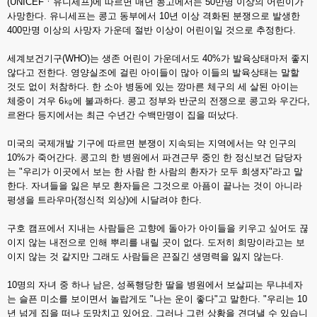
(UNICEFㆍ유니세프)에 따르면 매년 콩고에서는 50만명 이상의 어린이가
사망한다. 유니세프는 콩고 동부에서 10년 이상 격화된 분쟁으로 발생한
400만명 이상의 사망자 가운데 절반 이상이 어린이일 것으로 추정한다.
세계보건기구(WHO)는 생존 어린이 가운데서도 40%가 발육상태마저 좋지
않다고 전한다. 영양실조에 걸린 아이들이 많아 이들의 발육상태는 말할
것도 없이 처참하다. 한 소아 병동에 있는 깡마른 체구의 세 살된 아이는
체중이 겨우 6㎏에 불과하다. 콩고 정부와 반군의 전쟁으로 콩고와 우간다,
르완다 등지에서는 최근 수년간 수백만명이 집을 떠났다.
미국의 국제개발 기구에 따르면 분쟁이 지속되는 지역에서는 약 인구의
10%가 죽어간다. 콩고의 한 병원에서 파견근무 중인 한 정신보건 담당자
는 "우리가 이곳에서 보는 한 사람 한 사람의 환자가 모두 희생자"라고 말
한다. 자녀들을 잃은 부모 환자들은 그것으로 아픔이 끝나는 것이 아니라
평생을 트라우마(정신적 외상)에 시달려야 한다.
구호 캠프에서 지내는 사람들은 고향에 돌아가 아이들을 키우고 싶어도 끊
이지 않는 내전으로 인해 뿌리를 내릴 곳이 없다. 도저히 희망이라고는 보
이지 않는 것 같지만 그래도 사람들은 끈질긴 생명력을 잃지 않는다.
10명의 자녀 중 하나 남은, 성폭행당한 딸을 병원에서 보살피는 무냐네자
는 슬픈 미소를 보이면서 놀랍게도 "나는 운이 좋다"고 말한다. "우리는 10
년 넘게 집을 떠나 도망치고 있어요. 그러나 그런 상황을 견뎌낼 수 있습니