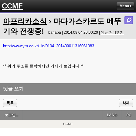
CCMF
Menu
아프리카소식
› 마다가스카르도 메뚜
기와 전쟁중!
banaba | 2014.09.04 20:00:20 |
메뉴 건너뛰기
http://www.ytn.co.kr/_ln/0104_201409011316061083
** 위의 주소를 클릭하시면 기사가 보입니다 **
댓글 쓰기
목록
삭제
로그인...
LANG
PC
CCMF