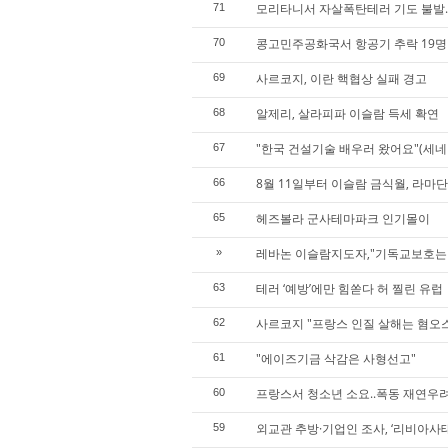
모리타니서 자살폭탄테러 기도 불발
71
콩고민주공화국서 항공기 추락 19명
70
사르코지, 이란 핵협상 실패 경고
69
알제리, 살라피파 이슬람 득세 확연
68
"한국 건설기술 배우러 왔어요"(세네
67
8월 11일부터 이슬람 금식월, 라마단
66
헤즈볼라 군사테마파크 인기몰이
65
레바논 이슬람지도자,"기독교보호는
»
테러 ‘예방’에만 힘쏟다 허 찔린 유럽
63
사르코지 "프랑스 인질 살해는 혐오
62
"에이즈기금 삭감은 사형선고"
61
프랑스서 청소년 소요..폭동 재연우
60
외교관 추방·기업인 조사, ‘리비아사태
59