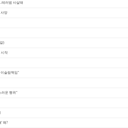
…테러범 사살돼
 사망
갈)
 시작
 이슬람책임"
스러운 행위"
려
’ 왜?