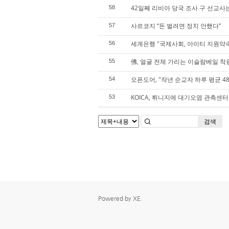
42일째 리비아 당국 조사 구 선교사
58
사르코지 “돈 벌려면 정치 안했다”
57
세계은행 "국제사회, 아이티 지원약
56
佛, 얼굴 전체 가리는 이슬람베일 착
55
오픈도어, "작년 순교자 하루 평균 48
54
KOICA, 튀니지에 대기오염 관측센터
53
검색
Powered by
XE
.