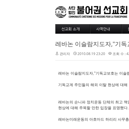
선교회 소개
사역안내
소개
파송
레바논 이슬람지도자,"기독
4대정신
훈련
현장
긍휼
관리자
2010.08.19 23:20
조회 수 : 4
섬기는 사람들
BAM
선교사
출판/정기기도
선교회 역사
찾아오시는길
레바논 이슬람지도자,"기독교보호는 이슬
선교회 후원 계좌
기독교계 주민들의 해외 이탈 현상에 대해 
레바논의 순니파 정치운동 단체의 최고 책
현상에 대해 주목할 만한 입장을 표명했다.
레바논미래운동의 아흐마드 하리리 사무총장