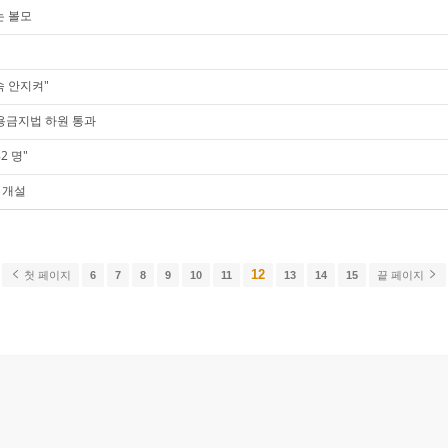
는 볼모
속 안지켜"
용금지법 하원 통과
2 명"
 개설
12
첫 페이지
6
7
8
9
10
11
13
14
15
끝 페이지