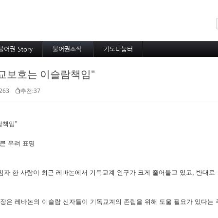
메뉴 건너뛰기
불어권 Story
불어권소식
기도나눔터
코이노니아
프랑스소식
중보기도
교보호는 이슬람책임"
방주지
아프리카소식
소속 선교사
공지사항
기타 선교사
263
추천:37
람책임"
큰 우려 표명
임자 한 사람이 최근 레바논에서 기독교계 인구가 크게 줄어들고 있고, 반대로
은 레바논의 이슬람 신자들이 기독교계의 존립을 위해 도울 필요가 있다는 