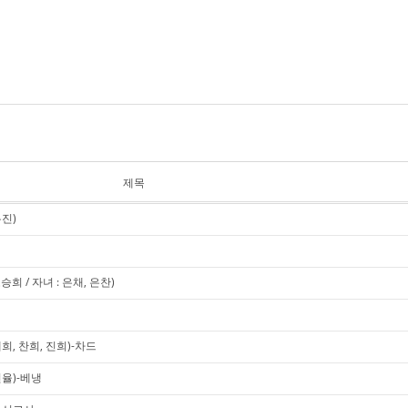
제목
유진)
희 / 자녀 : 은채, 은찬)
희, 찬희, 진희)-차드
현율)-베냉