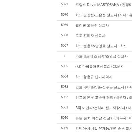
프랑스 David MARTORANA / 전
5071
차드 김장섭/오은성 선교사 (자녀 : 
5070
필리핀 오은주 선교사
5069
토고 전미자 선교사
5068
차드 전용탁/송영호 선교사 - 차드
5067
카보베르데 조남홍/조연섭 선교사
»
(사) 한국불어권선교회 (CCMF)
5065
차드 황현규 단기사역자
5064
캄보디아 손창순/신수은 선교사 (자녀 :
5063
선교회 본부 고승규 팀장 (배우자 : 오승
5062
B국 이진리/전하리 선교사 (자녀 : 새
5061
동원⋅순회 이정근 선교사 (배우자 : 이경
5060
감비아⋅세네갈 유재동/안정순 선교
5059