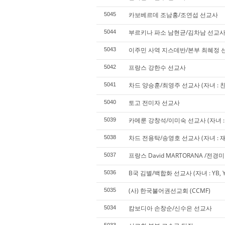
카보베르데 조남홍/조연섭 선교사
5045
부르키나 파소 남현균/김차남 선교
5044
이주민 사역 지스데반/본부 최혜정 선교사
5043
프랑스 강한수 선교사
5042
차드 양승훈/최영주 선교사 (자녀 : 찬
5041
토고 전미자 선교사
5040
카메룬 강창석/이미숙 선교사 (자녀 : 
5039
차드 전용탁/송영호 선교사 (자녀 : 재희
5038
프랑스 David MARTORANA /전경
5037
B국 김별/백합화 선교사 (자녀 : YB, 
5036
(사) 한국불어권선교회 (CCMF)
5035
캄보디아 손창순/신수은 선교사
5034