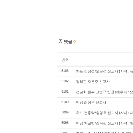
댓글
0
번호
차드 김장섭/오은성 선교사 (자녀 : 
5103
필리핀 오은주 선교사
5102
선교회 본부 고승규 팀장 (배우자 : 오승
5101
베냉 최성우 선교사
5100
차드 전용탁/송영호 선교사 (자녀 : 재
5099
베냉 차교범/김옥란 선교사 (자녀 : 
5098