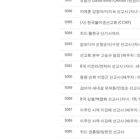
프랑스 David MARTORANA /전경
5097
카메룬 강창석/이미숙 선교사 (자녀 : 
5096
(사) 한국불어권선교회 (CCMF)
5095
차드 황현규 단기사역자
5094
캄보디아 손창순/신수은 선교사 (자녀 :
5093
선교회 본부 고승규 팀장 (배우자 : 오승
5092
B국 이진리/전하리 선교사 (자녀 : 새
5091
동원⋅순회 이정근 선교사 (배우자 : 이경
5090
감비아⋅세네갈 유재동/안정순 선교
5089
B국 김별/백합화 선교사 (자녀 : YB, 
5088
이주민 사역 이강례 선교사 (배우자 : 서
5087
이주민 사역 이강례 선교사 (배우자 : 서
5086
차드 권홍량/임헌진 선교사
5085