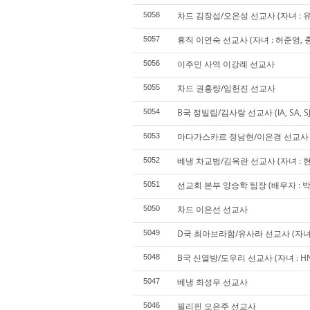
차드 김장섭/오은성 선교사 (자녀 : 
5058
휴직 이연숙 선교사 (자녀 : 허준영, 
5057
이주민 사역 이강례 선교사
5056
차드 권홍량/임헌진 선교사
5055
B국 정빌립/김사랑 선교사 (IA, SA, SJ,
5054
마다가스카르 정남현/이은경 선교사 (자
5053
베냉 차교범/김옥란 선교사 (자녀 : 현
5052
선교회 본부 양승학 팀장 (배우자 : 박 겸
5051
차드 이은선 선교사
5050
D국 최아브라함/유사라 선교사 (자녀 : J
5049
B국 신열방/도우리 선교사 (자녀 : HN,
5048
베냉 최성우 선교사
5047
필리핀 오은주 선교사
5046