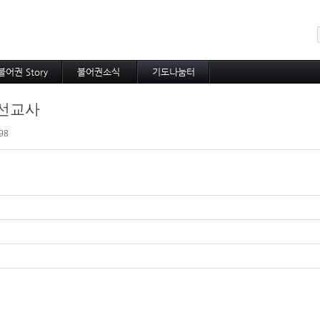
메뉴 건너뛰기
불어권 Story
불어권소식
기도나눔터
코이노니아
프랑스소식
중보기도
 선교사
방주지
아프리카소식
소속 선교사
공지사항
기타 선교사
98