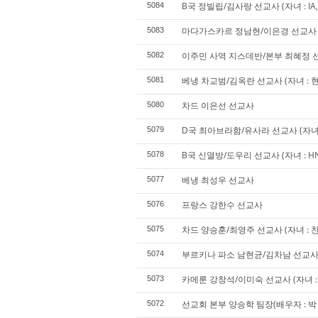
B국 정빌립/김사랑 선교사 (자녀 : IA, SA
5084
마다가스카르 정남현/이은경 선교사 (자
5083
이주민 사역 지스데반/본부 최혜정 선교사
5082
베냉 차교범/김옥란 선교사 (자녀 : 현
5081
차드 이은선 선교사
5080
D국 최아브라함/유사라 선교사 (자녀 : J
5079
B국 신열방/도우리 선교사 (자녀 : HN,
5078
베냉 최성우 선교사
5077
프랑스 강한수 선교사
5076
차드 양승훈/최영주 선교사 (자녀 : 찬
5075
부르키나 파소 남현균/김차남 선교
5074
카메룬 강창석/이미숙 선교사 (자녀 : 
5073
선교회 본부 양승학 팀장(배우자 : 박 겸
5072