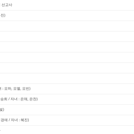
경미 선교사
유진)
 요하, 요엘, 요빈)
희 / 자녀 : 은채, 은찬)
빛)
애 / 자녀 : 혜진)
사