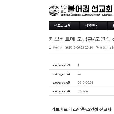
선교회 소개
사역안내
소개
파송
카보베르데 조남홍/조연섭
4대정신
훈련
현장
긍휼
관리자
2019.06.03 20:24
조회 수 : 3
섬기는 사람들
BAM
선교사
출판/정기기도
선교회 역사
찾아오시는길
extra_vars3
1
선교회 후원 계좌
extra_vars4
ko
extra_vars5
2019.06.03
extra_vars6
gi_date
카보베르데 조남홍
/
조연섭 선교사