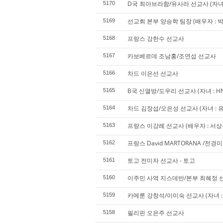
D국 최아브라함/유사라 선교사 (자녀 : J
5170
선교회 본부 양승학 팀장 (배우자 : 박 겸
5169
프랑스 강한수 선교사
5168
카보베르데 조남홍/조연섭 선교사
5167
차드 이은선 선교사
5166
B국 신열방/도우리 선교사 (자녀 : HN,
5165
차드 김장섭/오은성 선교사 (자녀 : 
5164
프랑스 이강례 선교사 (배우자 : 서상춘 
5163
프랑스 David MARTORANA /전경
5162
토고 전미자 선교사 - 토고
5161
이주민 사역 지스데반/본부 최혜정 선교사
5160
카메룬 강창석/이미숙 선교사 (자녀 : 
5159
필리핀 오은주 선교사
5158