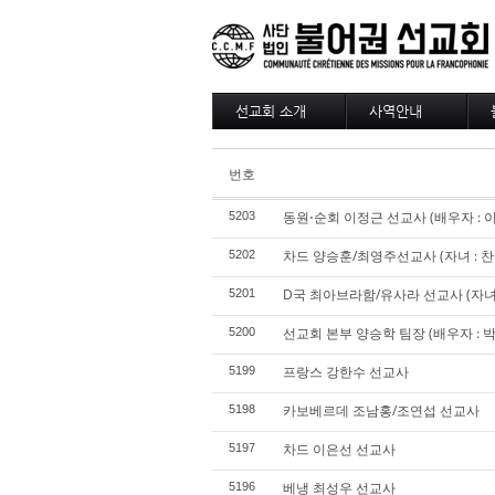
선교회 소개
사역안내
소개
파송
4대정신
훈련
번호
현장
긍휼
섬기는 사람들
BAM
동원⋅순회 이정근 선교사 (배우자 : 이경
5203
선교사
출판/정기기도
선교회 역사
차드 양승훈/최영주선교사 (자녀 : 
5202
찾아오시는길
D국 최아브라함/유사라 선교사 (자녀 : J
5201
선교회 후원 계좌
선교회 본부 양승학 팀장 (배우자 : 박 겸
5200
프랑스 강한수 선교사
5199
카보베르데 조남홍/조연섭 선교사
5198
차드 이은선 선교사
5197
베냉 최성우 선교사
5196