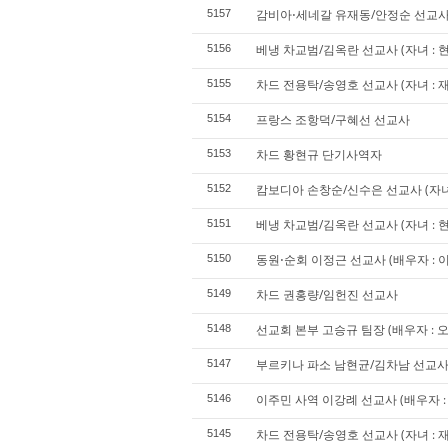
감비아⋅세네갈 유재동/안정순 선교
5157
베냉 차교범/김옥란 선교사 (자녀 : 
5156
차드 전용탁/송영호 선교사 (자녀 : 재희
5155
프랑스 조항덕/구혜선 선교사
5154
차드 황현규 단기사역자
5153
캄보디아 손창순/신수은 선교사 (자녀 :
5152
베냉 차교범/김옥란 선교사 (자녀 : 현
5151
동원⋅순회 이정근 선교사 (배우자 : 이경
5150
차드 권홍량/임헌진 선교사
5149
선교회 본부 고승규 팀장 (배우자 : 오승
5148
부르키나 파소 남현균/김차남 선교
5147
이주민 사역 이강례 선교사 (배우자 : 서
5146
차드 전용탁/송영호 선교사 (자녀 : 재
5145