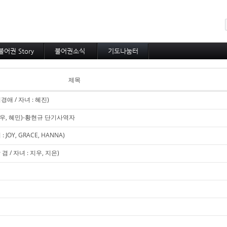
메뉴 건너뛰기
불어권 Story
불어권소식
기도나눔터
코이노니아
프랑스소식
중보기도
방주지
아프리카소식
소속 선교사
제목
공지사항
기타 선교사
애 / 자녀 : 혜진)
찬우, 혜민)-황현규 단기사역자
OY, GRACE, HANNA)
 / 자녀 : 지우, 지은)