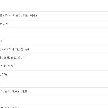
/ 자녀 : 서준희, 혜빈, 혜원)
미 선교사
유진)
 (자녀 : 한, 성, 은)
 요하, 요엘, 요빈)
찬희, 성찬)
 BD)
사
, 찬희, 진희) - 차드