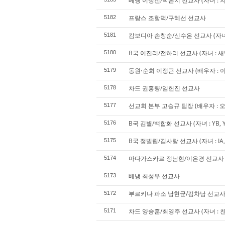
베냉 이성진/박은지 선교사 (자녀 : 지
프랑스 조항덕/구혜선 선교사
5182
캄보디아 손창순/신수은 선교사 (자녀 :
5181
B국 이진리/전하리 선교사 (자녀 : 새
5180
동원⋅순회 이정근 선교사 (배우자 : 이경
5179
차드 권홍량/임헌진 선교사
5178
선교회 본부 고승규 팀장 (배우자 : 오승
5177
B국 김별/백합화 선교사 (자녀 : YB, 
5176
B국 정빌립/김사랑 선교사 (자녀 : IA, SA
5175
마다가스카르 정남현/이은경 선교사 (자
5174
베냉 최성우 선교사
5173
부르키나 파소 남현균/김차남 선교
5172
차드 양승훈/최영주 선교사 (자녀 : 찬
5171