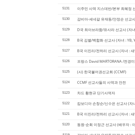
이주민 사역 지스데반/본부 최혜정 선교사
5131
감비아⋅세네갈 유재동/안정순 선교
5130
D국 최아브라함/유사라 선교사 (자녀 : J
5129
B국 김별/백합화 선교사 (자녀 : YB, 
5128
B국 이진리/전하리 선교사 (자녀 : 새
5127
프랑스 David MARTORANA /전경
5126
(사) 한국불어권선교회 (CCMF)
5125
CCMF 선교사들의 사역과 안전
5124
차드 황현규 단기사역자
5123
캄보디아 손창순/신수은 선교사 (자녀 :
5122
B국 이진리/전하리 선교사 (자녀 : 새
5121
동원⋅순회 이정근 선교사 (배우자 : 이경
5120
5119