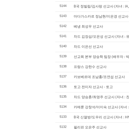
B국 정빌립/김사랑 선교사 (자녀 : IA, SA
5144
마다가스카르 정남현/이은경 선교사 (자
5143
베냉 최성우 선교사
5142
차드 김장섭/오은성 선교사 (자녀 : 
5141
차드 이은선 선교사
5140
선교회 본부 양승학 팀장 (배우자 : 박 겸
5139
프랑스 강한수 선교사
5138
카보베르데 조남홍/조연섭 선교사
5137
토고 전미자 선교사 - 토고
5136
차드 양승훈/최영주 선교사 (자녀 : 찬
5135
카메룬 강창석/이미숙 선교사 (자녀 : 
5134
B국 신열방/도우리 선교사 (자녀 : HN,
5133
필리핀 오은주 선교사
5132