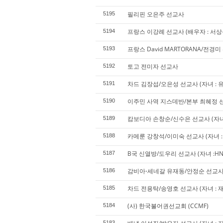
필리핀 오은주 선교사
5195
프랑스 이강례 선교사 (배우자 : 서상춘 
5194
프랑스 David MARTORANA/전경
5193
토고 전미자 선교사
5192
차드 김장섭/오은성 선교사 (자녀 : 
5191
이주민 사역 지스데반/본부 최혜정 선교사
5190
캄보디아 손창순/신수은 선교사 (자녀 :
5189
카메룬 강창석/이미숙 선교사 (자녀 : 
5188
B국 신열방/도우리 선교사 (자녀 :HN,
5187
감비아⋅세네갈 유재동/안정순 선교
5186
차드 전용탁/송영호 선교사 (자녀 : 재희
5185
(사) 한국불어권선교회 (CCMF)
5184
5183