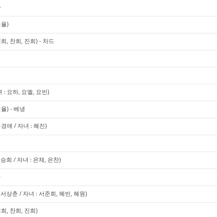
사
현율)
, 찬희, 진희) - 차드
 요하, 요엘, 요빈)
율) - 베냉
애 / 자녀 : 혜진)
희 / 자녀 : 은채, 은찬)
사
상춘 / 자녀 : 서준희, 혜빈, 혜원)
희, 찬희, 진희)