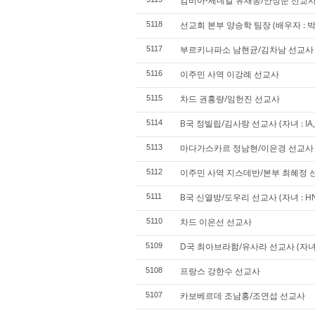
감비아⋅세네갈 유재동/안정순 선교
선교회 본부 양승학 팀장 (배우자 : 박 겸
5118
부르키나파소 남현균/김차남 선교사
5117
이주민 사역 이강례 선교사
5116
차드 권홍량/임헌진 선교사
5115
B국 정빌립/김사랑 선교사 (자녀 : IA, SA
5114
마다가스카르 정남현/이은경 선교사 (자
5113
이주민 사역 지스데반/본부 최혜정 선교사
5112
B국 신열방/도우리 선교사 (자녀 : HN,
5111
차드 이은선 선교사
5110
D국 최아브라함/유사라 선교사 (자녀 : J
5109
프랑스 강한수 선교사
5108
카보베르데 조남홍/조연섭 선교사
5107