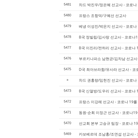
차드 박진우/정은혜 선교사 - 코로나 
5481
프랑스 조항덕/구혜선 선교사
5480
베냉 이성진/박은지 선교사 - 코로나 
5479
B국 정빌립/김사랑 선교사 - 코로나1
5478
B국 이진리/전하리 선교사 - 코로나 
5477
부르키나파소 남현균/김차남 선교사 -
5476
D국 최아브라함/유사라 선교사 - 코로
5475
차드 권홍량/임헌진 선교사 - 코로나 
»
B국 신열방/도우리 선교사 - 코로나 1
5473
프랑스 이강례 선교사 - 코로나 19를
5472
동원⋅순회 이정근 선교사 - 코로나19
5471
선교회 본부 고승규 팀장 - 코로나 1
5470
카보베르데 조남홍/조연섭 선교사 - 
5469