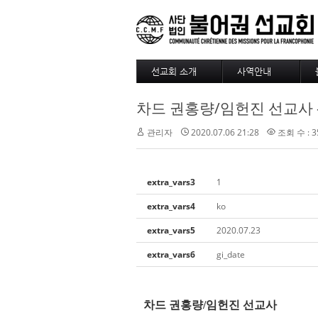
선교회 소개
사역안내
소개
파송
차드 권홍량/임헌진 선교사 -
4대정신
훈련
현장
긍휼
관리자
2020.07.06 21:28
조회 수 : 3
섬기는 사람들
BAM
선교사
출판/정기기도
선교회 역사
찾아오시는길
extra_vars3
1
선교회 후원 계좌
extra_vars4
ko
extra_vars5
2020.07.23
extra_vars6
gi_date
차드 권홍량
/
임헌진 선교사