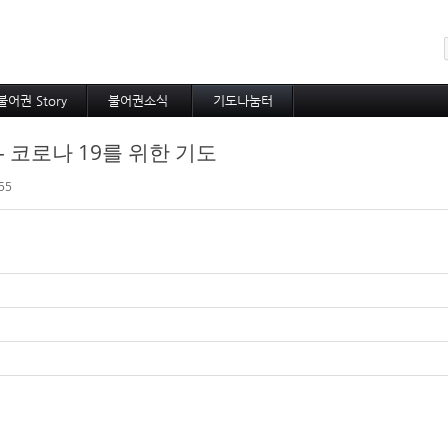
메뉴 건너뛰기
불어권 Story
불어권소식
기도나눔터
코이노니아
프랑스소식
중보기도
 코로나 19를 위한 기도
방주지
아프리카소식
소속 선교사
공지사항
기타 선교사
55