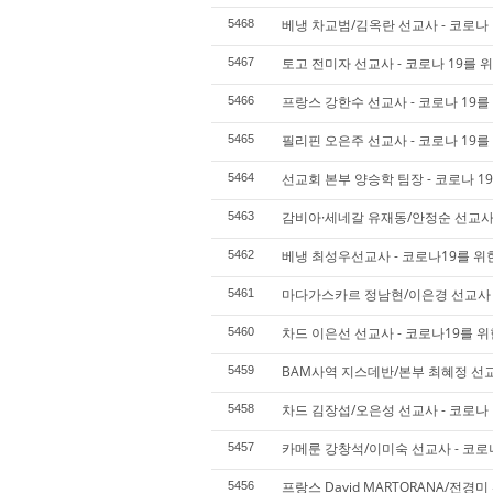
베냉 차교범/김옥란 선교사 - 코로나 
5468
토고 전미자 선교사 - 코로나 19를 
5467
프랑스 강한수 선교사 - 코로나 19를
5466
필리핀 오은주 선교사 - 코로나 19를
5465
선교회 본부 양승학 팀장 - 코로나 1
5464
감비아·세네갈 유재동/안정순 선교사 
5463
베냉 최성우선교사 - 코로나19를 위
5462
마다가스카르 정남현/이은경 선교사 -
5461
차드 이은선 선교사 - 코로나19를 위
5460
BAM사역 지스데반/본부 최혜정 선교
5459
차드 김장섭/오은성 선교사 - 코로나 
5458
카메룬 강창석/이미숙 선교사 - 코로
5457
프랑스 David MARTORANA/전경
5456