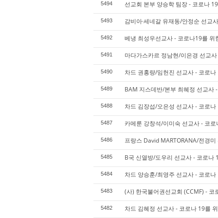
선교회 본부 양승학 팀장 - 코로나 1
5494
감비아·세네갈 유재동/안정순 선교사 
5493
베냉 최성우선교사 - 코로나19를 위
5492
마다가스카르 정남현/이은경 선교사 -
5491
차드 권홍량/임헌진 선교사 - 코로나 
5490
BAM 지스데반/본부 최혜정 선교사 -
5489
차드 김장섭/오은성 선교사 - 코로나 
5488
카메룬 강창석/이미숙 선교사 - 코로
5487
프랑스 David MARTORANA/전경
5486
B국 신열방/도우리 선교사 - 코로나 1
5485
차드 양승훈/최영주 선교사 - 코로나 
5484
(사) 한국불어권선교회 (CCMF) - 코
5483
차드 김혜정 선교사 - 코로나 19를 
5482