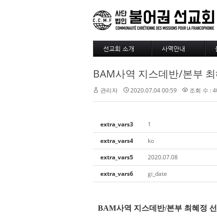
선교회 소개
사역안내
소개
파송
BAM사역 지스데반/본부 최
4대정신
훈련
현장
긍휼
관리자
2020.07.04 00:59
조회 수 : 4
섬기는 사람들
BAM
선교사
출판/정기기도
선교회 역사
찾아오시는길
extra_vars3
1
선교회 후원 계좌
extra_vars4
ko
extra_vars5
2020.07.08
extra_vars6
gi_date
BAM
사역 지스데반
/
본부 최혜정 