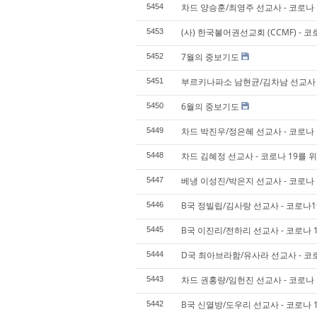
차드 양승훈/최영주 선교사 - 코로나 
5454
(사) 한국불어권선교회 (CCMF) - 코
5453
7월의 중보기도
5452
부르키나파소 남현균/김차남 선교사 -
5451
6월의 중보기도
5450
차드 박진우/정은혜 선교사 - 코로나 
5449
차드 김혜정 선교사 - 코로나 19를 
5448
베냉 이성진/박은지 선교사 - 코로나 
5447
B국 정빌립/김사랑 선교사 - 코로나1
5446
B국 이진리/전하리 선교사 - 코로나 
5445
D국 최아브라함/유사라 선교사 - 코로
5444
차드 권홍량/임헌진 선교사 - 코로나 
5443
B국 신열방/도우리 선교사 - 코로나 
5442