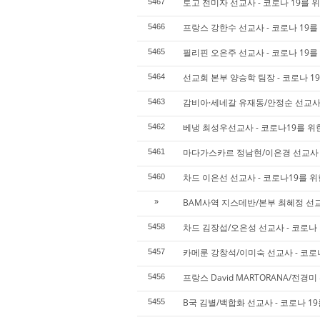
토고 전미자 선교사 - 코로나 19를 
5467
프랑스 강한수 선교사 - 코로나 19를
5466
필리핀 오은주 선교사 - 코로나 19를
5465
선교회 본부 양승학 팀장 - 코로나 1
5464
감비아·세네갈 유재동/안정순 선교사 
5463
베냉 최성우선교사 - 코로나19를 위
5462
마다가스카르 정남현/이은경 선교사 -
5461
차드 이은선 선교사 - 코로나19를 위
5460
BAM사역 지스데반/본부 최혜정 선교
»
차드 김장섭/오은성 선교사 - 코로나 
5458
카메룬 강창석/이미숙 선교사 - 코로
5457
프랑스 David MARTORANA/전경
5456
B국 김별/백합화 선교사 - 코로나 1
5455