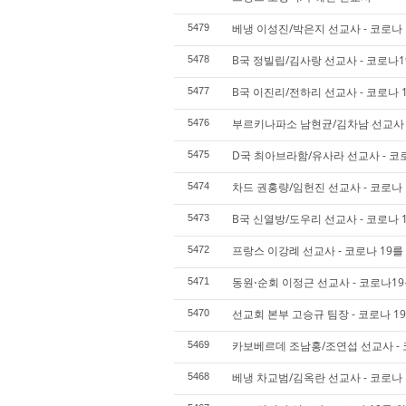
베냉 이성진/박은지 선교사 - 코로나 
5479
B국 정빌립/김사랑 선교사 - 코로나1
5478
B국 이진리/전하리 선교사 - 코로나 
5477
부르키나파소 남현균/김차남 선교사 -
5476
D국 최아브라함/유사라 선교사 - 코로
5475
차드 권홍량/임헌진 선교사 - 코로나 
5474
B국 신열방/도우리 선교사 - 코로나 1
5473
프랑스 이강례 선교사 - 코로나 19를
5472
동원⋅순회 이정근 선교사 - 코로나19
5471
선교회 본부 고승규 팀장 - 코로나 1
5470
카보베르데 조남홍/조연섭 선교사 - 
5469
베냉 차교범/김옥란 선교사 - 코로나 
5468