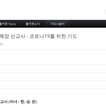
메뉴 건너뛰기
불어권 Story
불어권소식
기도나눔터
코이노니아
프랑스소식
중보기도
혜정 선교사 - 코로나19를 위한 기도
방주지
아프리카소식
소속 선교사
공지사항
기타 선교사
02
선교사
(
자녀
:
한
,
성
,
은
)