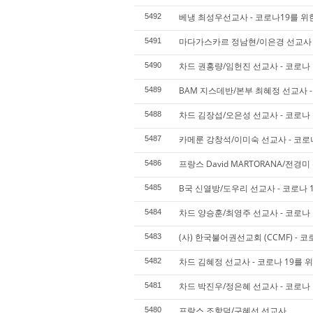
베냉 최성우선교사 - 코로나19를 위
5492
마다가스카르 정남현/이은경 선교사 -
5491
차드 권홍량/임헌진 선교사 - 코로나 
5490
BAM 지스데반/본부 최혜정 선교사 -
5489
차드 김장섭/오은성 선교사 - 코로나 
5488
카메룬 강창석/이미숙 선교사 - 코로
5487
프랑스 David MARTORANA/전경
5486
B국 신열방/도우리 선교사 - 코로나 1
5485
차드 양승훈/최영주 선교사 - 코로나 
5484
(사) 한국불어권선교회 (CCMF) - 코
5483
차드 김혜정 선교사 - 코로나 19를 
5482
차드 박진우/정은혜 선교사 - 코로나 
5481
프랑스 조항덕/구혜선 선교사
5480