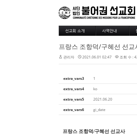
선교회 소개
사역안내
소개
파송
프랑스 조항덕/구혜선 선교사 
4대정신
훈련
현장
긍휼
관리자
2021.06.01 02:47
조회 수 : 4
섬기는 사람들
BAM
선교사
출판/정기기도
선교회 역사
찾아오시는길
extra_vars3
1
선교회 후원 계좌
extra_vars4
ko
extra_vars5
2021.06.20
extra_vars6
gi_date
프랑스 조항덕
/
구혜선 선교사