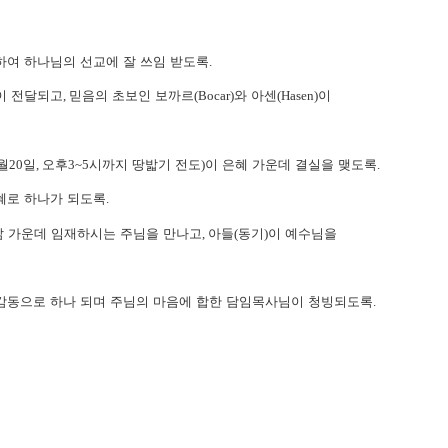
하여 하나님의 선교에 잘 쓰임 받도록
.
이 전달되고
,
믿음의 초보인 보까르
(Bocar)
와 아센
(Hasen)
이
월
20
일
,
오후
3~5
시까지 땅밟기 전도
)
이 은혜 가운데 결실을 맺도록
.
혜로 하나가 되도록
.
삶 가운데 임재하시는 주님을 만나고
,
아들
(
동기
)
이 예수님을
감동으로 하나 되며 주님의 마음에 합한 담임목사님이 청빙되도록
.