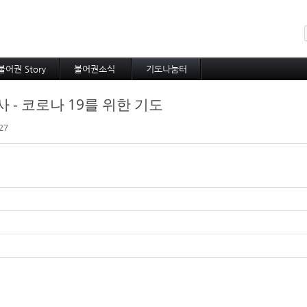
메뉴 건너뛰기
불어권 Story
불어권소식
기도나눔터
코이노니아
프랑스소식
중보기도
- 코로나 19를 위한 기도
방주지
아프리카소식
소속 선교사
공지사항
기타 선교사
27