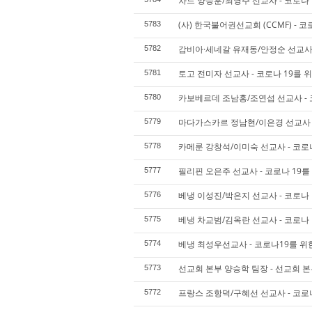
차드 양승훈/최영주 선교사 - 코로나 
(사) 한국불어권선교회 (CCMF) - 코
5783
감비아·세네갈 유재동/안정순 선교사 
5782
토고 전미자 선교사 - 코로나 19를 
5781
카보베르데 조남홍/조연섭 선교사 - 
5780
마다가스카르 정남현/이은경 선교사 -
5779
카메룬 강창석/이미숙 선교사 - 코로나
5778
필리핀 오은주 선교사 - 코로나 19를
5777
베냉 이성진/박은지 선교사 - 코로나 
5776
베냉 차교범/김옥란 선교사 - 코로나 
5775
베냉 최성우선교사 - 코로나19를 위
5774
선교회 본부 양승학 팀장 - 선교회 본
5773
프랑스 조항덕/구혜선 선교사 - 코로나
5772