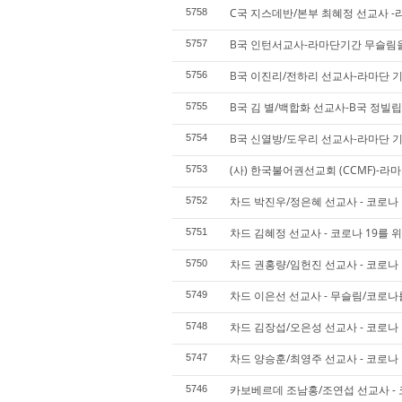
C국 지스데반/본부 최혜정 선교사 -라
5758
B국 인턴서교사-라마단기간 무슬림을
5757
B국 이진리/전하리 선교사-라마단 기
5756
B국 김 별/백합화 선교사-B국 정빌
5755
B국 신열방/도우리 선교사-라마단 기
5754
(사) 한국불어권선교회 (CCMF)-라
5753
차드 박진우/정은혜 선교사 - 코로나 
5752
차드 김혜정 선교사 - 코로나 19를 
5751
차드 권홍량/임헌진 선교사 - 코로나 
5750
차드 이은선 선교사 - 무슬림/코로나
5749
차드 김장섭/오은성 선교사 - 코로나 
5748
차드 양승훈/최영주 선교사 - 코로나 
5747
카보베르데 조남홍/조연섭 선교사 - 코
5746