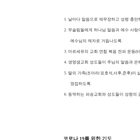
1.
날마다 말씀으로 재무장하고 성령 충만
2.
무슬림들에게 하나님 말씀과 예수 사랑
예수님의 제자로 거듭나도록
.
3.
마르세유의 교회 연합 복음 전파 운동
(6
4.
생명샘교회 성도들이 주님의 말씀과 은
5.
딸의 가족
(
조아라
/
표호석
,
서후
,
준후
)
이 
영접하도록
.
6.
동역하는 파송교회와 성도들이 성령의 
코로나
19
를 위한 기도