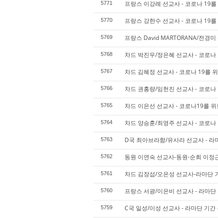
프랑스 이강례 선교사 - 코로나 19를
5771
프랑스 강한수 선교사 - 코로나 19를
5770
프랑스 David MARTORANA/전경
5769
차드 박진우/정은혜 선교사 - 코로나 
5768
차드 김혜정 선교사 - 코로나 19를 
5767
차드 권홍량/임헌진 선교사 - 코로나 
5766
차드 이은선 선교사 - 코로나19를 위
5765
차드 양승훈/최영주 선교사 - 코로나 
5764
D국 최아브라함/유사라 선교사 - 라마
5763
동원 이연숙 선교사-동원⋅순회 이정근
5762
차드 김장섭/오은성 선교사-라마단 기
5761
프랑스 서광/이은비 선교사 - 라마단 
5760
C국 일성/이성 선교사 - 라마단 기간
5759