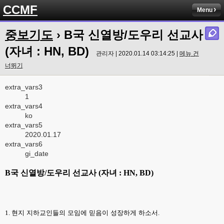
CCMF
Menu
중보기도
› B국 신열방/도우리 선교사
(자녀 : HN, BD)
관리자 | 2020.01.14 03:14:25 |
메뉴 건
너뛰기
extra_vars3
1
extra_vars4
ko
extra_vars5
2020.01.17
extra_vars6
gi_date
B
국 신열방
/
도우리 선교사
(
자녀
: HN, BD)
1.
현지 지하교인들의 모임에 믿음이 성장하게 하소서
.