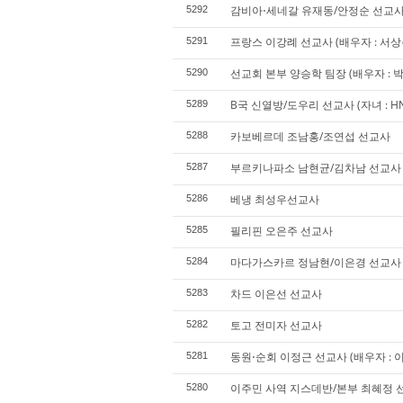
감비아⋅세네갈 유재동/안정순 선교
5292
프랑스 이강례 선교사 (배우자 : 서상춘 
5291
선교회 본부 양승학 팀장 (배우자 : 박 겸
5290
B국 신열방/도우리 선교사 (자녀 : HN,
5289
카보베르데 조남홍/조연섭 선교사
5288
부르키나파소 남현균/김차남 선교사
5287
베냉 최성우선교사
5286
필리핀 오은주 선교사
5285
마다가스카르 정남현/이은경 선교사 (
5284
차드 이은선 선교사
5283
토고 전미자 선교사
5282
동원⋅순회 이정근 선교사 (배우자 : 이경
5281
이주민 사역 지스데반/본부 최혜정 선교사
5280