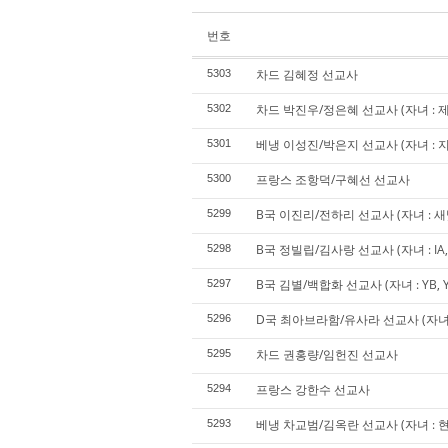
번호
차드 김혜정 선교사
5303
차드 박진우/정은혜 선교사 (자녀 : 제
5302
베냉 이성진/박은지 선교사 (자녀 : 지
5301
프랑스 조항덕/구혜선 선교사
5300
B국 이진리/전하리 선교사 (자녀 : 새빛
5299
B국 정빌립/김사랑 선교사 (자녀 : IA, SA
5298
B국 김별/백합화 선교사 (자녀 : YB, 
5297
D국 최아브라함/유사라 선교사 (자녀 : J
5296
차드 권홍량/임헌진 선교사
5295
프랑스 강한수 선교사
5294
베냉 차교범/김옥란 선교사 (자녀 : 
5293