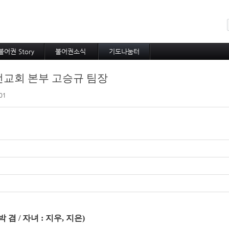
메뉴 건너뛰기
불어권 Story
불어권소식
기도나눔터
코이노니아
프랑스소식
중보기도
 선교회 본부 고승규 팀장
방주지
아프리카소식
소속 선교사
공지사항
기타 선교사
01
박 겸
/
자녀
:
지우
,
지은
)