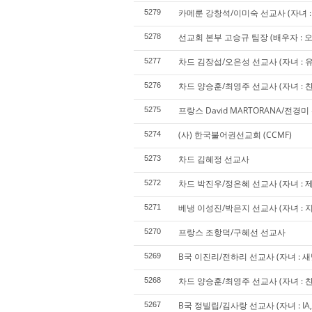
카메룬 강창석/이미숙 선교사 (자녀 : 
5279
선교회 본부 고승규 팀장 (배우자 : 오승
5278
차드 김장섭/오은성 선교사 (자녀 : 
5277
차드 양승훈/최영주 선교사 (자녀 : 찬
5276
프랑스 David MARTORANA/전경
5275
(사) 한국불어권선교회 (CCMF)
5274
차드 김혜정 선교사
5273
차드 박진우/정은혜 선교사 (자녀 : 제
5272
베냉 이성진/박은지 선교사 (자녀 : 지
5271
프랑스 조항덕/구혜선 선교사
5270
B국 이진리/전하리 선교사 (자녀 : 새빛
5269
차드 양승훈/최영주 선교사 (자녀 : 찬
5268
B국 정빌립/김사랑 선교사 (자녀 : IA, SA
5267