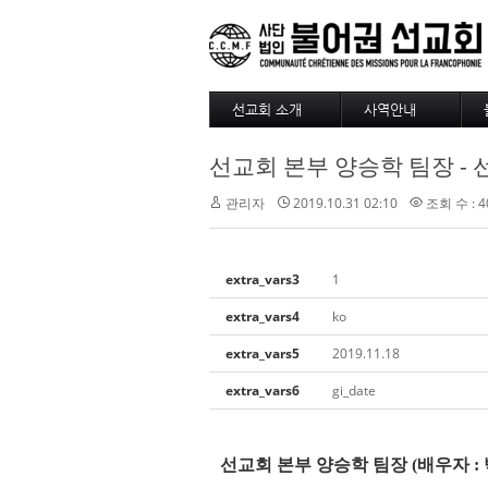
선교회 소개
사역안내
소개
파송
선교회 본부 양승학 팀장 -
4대정신
훈련
현장
긍휼
관리자
2019.10.31 02:10
조회 수 : 4
섬기는 사람들
BAM
선교사
출판/정기기도
선교회 역사
찾아오시는길
extra_vars3
1
선교회 후원 계좌
extra_vars4
ko
extra_vars5
2019.11.18
extra_vars6
gi_date
선교회 본부 양승학 팀장
(
배우자
: