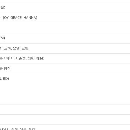
현율)
OY, GRACE, HANNA)
YM)
 요하, 요엘, 요빈)
/ 자녀 : 서준희, 혜빈, 혜원)
승규 팀장
 BD)
녀 : 수정, 예은, 요한)