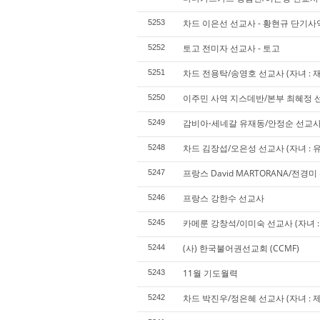
차드 이은선 선교사 - 황현규 단기사
5253
토고 전미자 선교사 - 토고
5252
차드 전용탁/송영호 선교사 (자녀 : 재
5251
이주민 사역 지스데반/본부 최혜정 선
5250
감비아⋅세네갈 유재동/안정순 선교
5249
차드 김장섭/오은성 선교사 (자녀 : 
5248
프랑스 David MARTORANA/전경
5247
프랑스 강한수 선교사
5246
카메룬 강창석/이미숙 선교사 (자녀 : 
5245
(사) 한국불어권선교회 (CCMF)
5244
11월 기도월력
5243
차드 박진우/정은혜 선교사 (자녀 : 제
5242