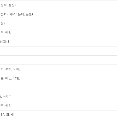
찬희, 성찬)
희 / 자녀 : 은채, 은찬)
유진)
우, 혜민)
미 선교사
하, 주하, 도하)
훈, 혜민, 요한)
) - B국
우, 혜민)
, SJ, HJ)