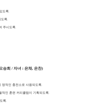
 있도록
.
되도록
.
여 주시도록
.
오승희
/
자녀
:
은채
,
은찬
)
이 영적인 충전소로 사용되도록
.
효율적인 훈련 커리큘럼이 기획되도록
.
지도록
.