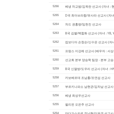
베냉 차교범/김옥란 선교사 (자녀 : 
5266
D국 최아브라함/유사라 선교사 (자녀 : J
5265
차드 권홍량/임헌진 선교사
5264
B국 김별/백합화 선교사 (자녀 : YB, 
5263
캄보디아 손창순/신수은 선교사 (자녀 :
5262
프랑스 이강례 선교사 (배우자 : 서상춘 
5261
선교회 본부 양승학 팀장 - 본부 고
5260
B국 신열방/도우리 선교사 (자녀 : HN,
5259
카보베르데 조남홍/조연섭 선교사
5258
부르키나파소 남현균/김차남 선교사
5257
베냉 최성우선교사
5256
필리핀 오은주 선교사
5255
마다가스카르 정남현/이은경 선교사 (자
5254