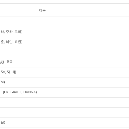
제목
하, 주하, 도하)
훈, 혜민, 요한)
) - B국
, SJ, HJ)
YM)
OY, GRACE, HANNA)
현율)