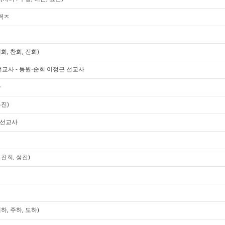
역ㅈ
희, 찬희, 진희)
교사 - 동원⋅순회 이정근 선교사
사
유진)
미 선교사
찬희, 성찬)
하, 주하, 도하)