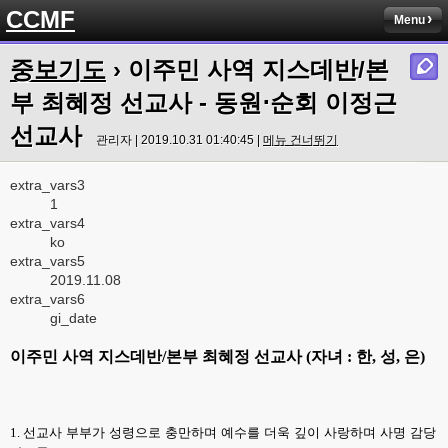
CCMF
Menu
중보기도
› 이주민 사역 지스데반/본
부 최혜정 선교사 - 동원⋅순회 이정근
선교사
관리자 | 2019.10.31 01:40:45 |
메뉴 건너뛰기
extra_vars3
1
extra_vars4
ko
extra_vars5
2019.11.08
extra_vars6
gi_date
이주민 사역 지스데반
/
본부 최혜정 선교사
(
자녀
:
한
,
성
,
은
)
1.
선교사 부부가 성령으로 충만하며 예수를 더욱 깊이 사랑하며 사명 감당