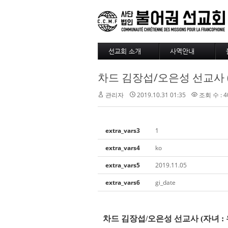
선교회 소개
사역안내
소개
파송
차드 김장섭/오은성 선교사 (
4대정신
훈련
현장
긍휼
관리자
2019.10.31 01:35
조회 수 : 4
섬기는 사람들
BAM
선교사
출판/정기기도
선교회 역사
찾아오시는길
extra_vars3
1
선교회 후원 계좌
extra_vars4
ko
extra_vars5
2019.11.05
extra_vars6
gi_date
차드 김장섭
/
오은성 선교사
(
자녀
: