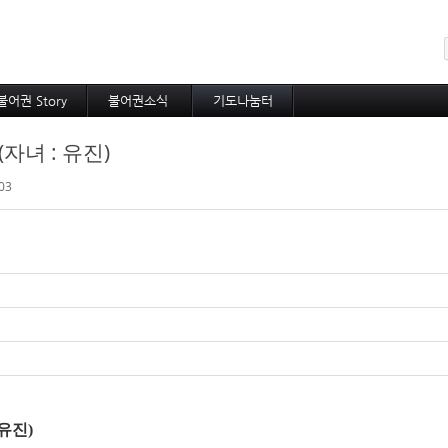
메뉴 건너뛰기
불어권 Story
불어권소식
기도나눔터
코이노니아
프랑스소식
중보기도
자녀 : 유진)
방주지
아프리카소식
소속 선교사
공지사항
기타 선교사
03
유진
)