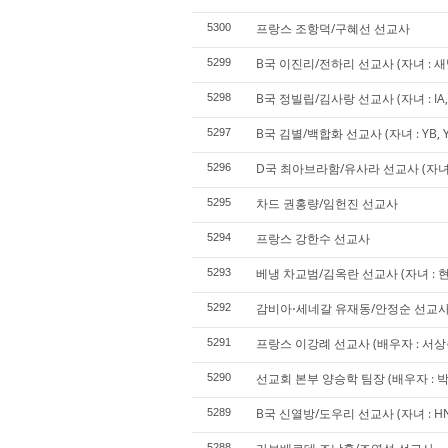
프랑스 조항덕/구혜선 선교사
5300
B국 이진리/전하리 선교사 (자녀 : 새빛
5299
B국 정빌립/김사랑 선교사 (자녀 : IA, SA
5298
B국 김별/백합화 선교사 (자녀 : YB, 
5297
D국 최아브라함/유사라 선교사 (자녀 : J
5296
차드 권홍량/임헌진 선교사
5295
프랑스 강한수 선교사
5294
베냉 차교범/김옥란 선교사 (자녀 : 
5293
감비아⋅세네갈 유재동/안정순 선교
5292
프랑스 이강례 선교사 (배우자 : 서상춘 
5291
선교회 본부 양승학 팀장 (배우자 : 박 겸
5290
B국 신열방/도우리 선교사 (자녀 : HN,
5289
5288