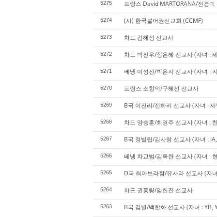
프랑스 David MARTORANA/전경
5275
(사) 한국불어권선교회 (CCMF)
5274
차드 김혜정 선교사
5273
차드 박진우/정은혜 선교사 (자녀 : 제
5272
베냉 이성진/박은지 선교사 (자녀 : 지
5271
프랑스 조항덕/구혜선 선교사
5270
B국 이진리/전하리 선교사 (자녀 : 새빛
5269
차드 양승훈/최영주 선교사 (자녀 : 찬
5268
B국 정빌립/김사랑 선교사 (자녀 : IA, SA
5267
베냉 차교범/김옥란 선교사 (자녀 : 
5266
D국 최아브라함/유사라 선교사 (자녀 : J
5265
차드 권홍량/임헌진 선교사
5264
B국 김별/백합화 선교사 (자녀 : YB, 
5263