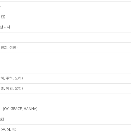
사
유진)
미 선교사
찬희, 성찬)
하, 주하, 도하)
훈, 혜민, 요한)
OY, GRACE, HANNA)
빛)
, SJ, HJ)