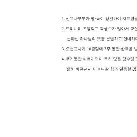
1.
선교사부부가 영
·
육이 강건하여 차드인들
2.
트리니티 초등학교 학생수가 많아서 교
선하신 하나님의 뜻을 분별하고 인내하며
3.
오선교사가
10
월말에
3
주 동안 한국을 
4.
우기동안 싸르지역이 특히 많은 강수량으
은혜 베푸셔서 이겨나갈 힘과 일용할 양