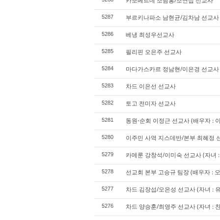
카보베르데 조남홍/조연섭 선교사
부르키나파소 남현균/김차남 선교사
5287
베냉 최성우선교사
5286
필리핀 오은주 선교사
5285
마다가스카르 정남현/이은경 선교사 (
5284
차드 이은선 선교사
5283
토고 전미자 선교사
5282
동원⋅순회 이정근 선교사 (배우자 : 이경
5281
이주민 사역 지스데반/본부 최혜정 선교사
5280
카메룬 강창석/이미숙 선교사 (자녀 : 
5279
선교회 본부 고승규 팀장 (배우자 : 오승
5278
차드 김장섭/오은성 선교사 (자녀 : 
5277
차드 양승훈/최영주 선교사 (자녀 : 찬
5276