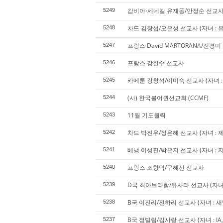
감비아⋅세네갈 유재동/안정순 선교
5249
차드 김장섭/오은성 선교사 (자녀 : 
5248
프랑스 David MARTORANA/전경
5247
프랑스 강한수 선교사
5246
카메룬 강창석/이미숙 선교사 (자녀 : 
5245
(사) 한국불어권선교회 (CCMF)
5244
11월 기도월력
5243
차드 박진우/정은혜 선교사 (자녀 : 제
5242
베냉 이성진/박은지 선교사 (자녀 : 지
5241
프랑스 조항덕/구혜선 선교사
5240
D국 최아브라함/유사라 선교사 (자녀 : J
5239
B국 이진리/전하리 선교사 (자녀 : 새
5238
B국 정빌립/김사랑 선교사 (자녀 : IA, SA
5237