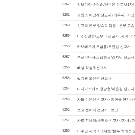
캄보디아 손창순/신수은 선교사 (자녀 :
5262
프랑스 이강례 선교사 (배우자 : 서상춘 
5261
선교회 본부 양승학 팀장 - 본부 고
5260
B국 신열방/도우리 선교사 (자녀 : HN,
5259
카보베르데 조남홍/조연섭 선교사
5258
부르키나파소 남현균/김차남 선교사
5257
베냉 최성우선교사
5256
필리핀 오은주 선교사
5255
마다가스카르 정남현/이은경 선교사 (자
5254
차드 이은선 선교사 - 황현규 단기사
5253
토고 전미자 선교사 - 토고
5252
차드 전용탁/송영호 선교사 (자녀 : 재
5251
이주민 사역 지스데반/본부 최혜정 선
5250