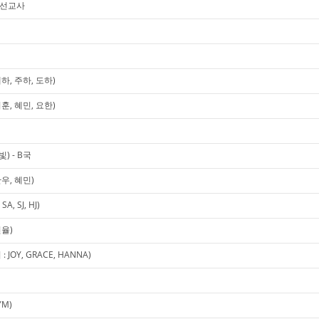
미 선교사
하, 주하, 도하)
훈, 혜민, 요한)
) - B국
우, 혜민)
, SJ, HJ)
현율)
OY, GRACE, HANNA)
YM)