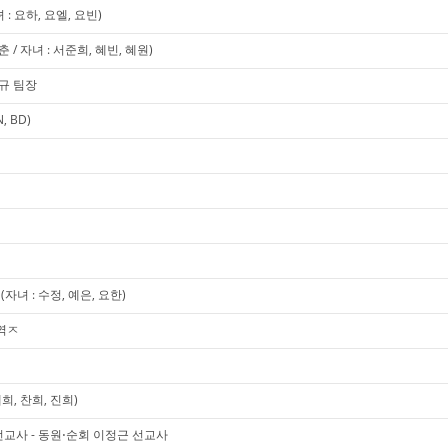
 요하, 요엘, 요빈)
/ 자녀 : 서준희, 혜빈, 혜원)
승규 팀장
 BD)
녀 : 수정, 예은, 요한)
역ㅈ
희, 찬희, 진희)
교사 - 동원⋅순회 이정근 선교사