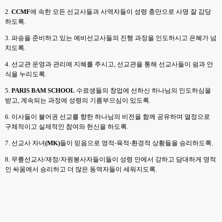
2.
CCMF
에 속한 모든 선교사들과 사역자들이 성령 충만으로 사명 잘 감당
하도록
.
3.
파송을 준비하고 있는
예비선교사들의 진행 과정을 인도하시고 은혜가 넘
치도록
.
4.
선교관 운영과 관리에 지혜를 주시고
,
선교관을 통해 선교사들이 쉼과 안
식을 누리도록
.
5.
PARIS BAM SCHOOL
수료생들의 창업에 선하신 하나님의 인도하심을
받고
,
계속되는 과정에 성령의 기름부으심이 있도록
.
6.
이사들이 불어권 선교를 향한 하나님의 비전을 함께 공유하며 열정으로
구체적이고 실제적인 참여와 헌신을 하도록
.
7.
선교사 자녀
(MK)
들이 믿음으로 영적
⋅
육적
⋅
환경적 상황들을 승리하도록
.
8.
무릎선교사
/
재정
/
자원봉사자들이들이 성령 안에서 강하고 담대하게 영적
인 싸움에서 승리하고 더 많은 동역자들이 세워지도록
.