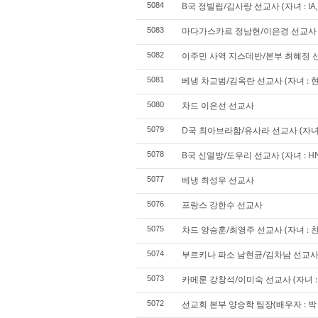
B국 정빌립/김사랑 선교사 (자녀 : IA, SA
5084
마다가스카르 정남현/이은경 선교사 (자
5083
이주민 사역 지스데반/본부 최혜정 선교사
5082
베냉 차교범/김옥란 선교사 (자녀 : 현
5081
차드 이은선 선교사
5080
D국 최아브라함/유사라 선교사 (자녀 : J
5079
B국 신열방/도우리 선교사 (자녀 : HN,
5078
베냉 최성우 선교사
5077
프랑스 강한수 선교사
5076
차드 양승훈/최영주 선교사 (자녀 : 찬
5075
부르키나 파소 남현균/김차남 선교
5074
카메룬 강창석/이미숙 선교사 (자녀 : 
5073
선교회 본부 양승학 팀장(배우자 : 박 겸
5072