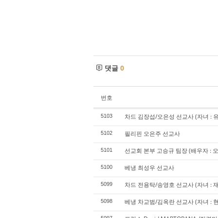
댓글
0
번호
차드 김장섭/오은성 선교사 (자녀 : 
5103
필리핀 오은주 선교사
5102
선교회 본부 고승규 팀장 (배우자 : 오승
5101
베냉 최성우 선교사
5100
차드 전용탁/송영호 선교사 (자녀 : 재
5099
베냉 차교범/김옥란 선교사 (자녀 : 
5098