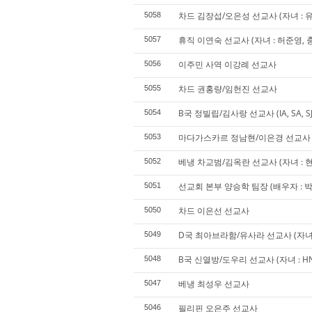
차드 김장섭/오은성 선교사 (자녀 : 
5058
휴직 이연숙 선교사 (자녀 : 허준영, 
5057
이주민 사역 이강례 선교사
5056
차드 권홍량/임헌진 선교사
5055
B국 정빌립/김사랑 선교사 (IA, SA, SJ,
5054
마다가스카르 정남현/이은경 선교사 (자
5053
베냉 차교범/김옥란 선교사 (자녀 : 현
5052
선교회 본부 양승학 팀장 (배우자 : 박 겸
5051
차드 이은선 선교사
5050
D국 최아브라함/유사라 선교사 (자녀 : J
5049
B국 신열방/도우리 선교사 (자녀 : HN,
5048
베냉 최성우 선교사
5047
필리핀 오은주 선교사
5046