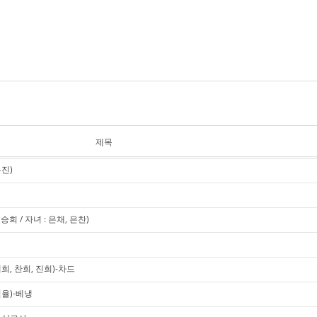
제목
유진)
희 / 자녀 : 은채, 은찬)
희, 찬희, 진희)-차드
현율)-베냉