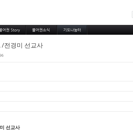
메뉴 건너뛰기
불어권 Story
불어권소식
기도나눔터
코이노니아
프랑스소식
중보기도
NA /전경미 선교사
방주지
아프리카소식
소속 선교사
공지사항
기타 선교사
96
미 선교사