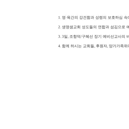
1.
영
·
육간의 강건함과 성령의 보호하심 속
2.
생명샘교회 성도들의 연합과 섬김으로 
3. 3
일
,
조항덕
/
구혜선 장기 예비선교사의 
4.
함께 하시는 교회들
,
후원자
,
양가가족위에