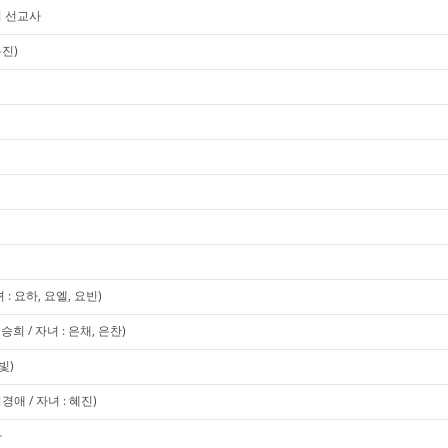
경미 선교사
유진)
 요하, 요엘, 요빈)
희 / 자녀 : 은채, 은찬)
빛)
애 / 자녀 : 혜진)
사