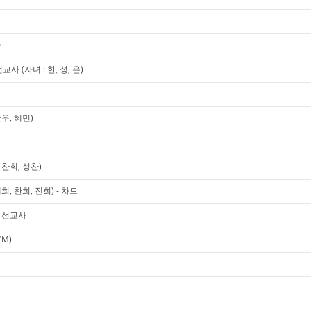
사
 (자녀 : 한, 성, 은)
우, 혜민)
찬희, 성찬)
, 찬희, 진희) - 차드
미 선교사
YM)