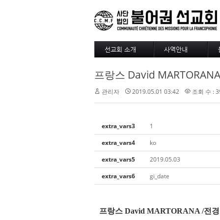
선교회 소개
사역안내
소개
파송
프랑스 David MARTORA
4대정신
훈련
현장
긍휼
관리자
2019.05.01 03:42
조회 수 : 3
섬기는 사람들
BAM
선교사
출판/정기기도
선교회 역사
찾아오시는길
extra_vars3
1
선교회 후원 계좌
extra_vars4
ko
extra_vars5
2019.05.03
extra_vars6
gi_date
프랑스
David MARTORANA /
전경