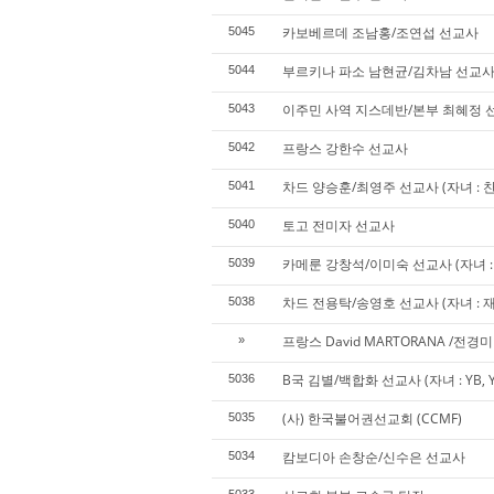
카보베르데 조남홍/조연섭 선교사
5045
부르키나 파소 남현균/김차남 선교
5044
이주민 사역 지스데반/본부 최혜정 선교사
5043
프랑스 강한수 선교사
5042
차드 양승훈/최영주 선교사 (자녀 : 찬
5041
토고 전미자 선교사
5040
카메룬 강창석/이미숙 선교사 (자녀 : 
5039
차드 전용탁/송영호 선교사 (자녀 : 재희
5038
프랑스 David MARTORANA /전경
»
B국 김별/백합화 선교사 (자녀 : YB, 
5036
(사) 한국불어권선교회 (CCMF)
5035
캄보디아 손창순/신수은 선교사
5034