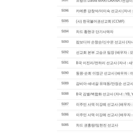
프랑스 David MARTORANA /전경
5097
카메룬 강창석/이미숙 선교사 (자녀 : 
5096
(사) 한국불어권선교회 (CCMF)
5095
차드 황현규 단기사역자
5094
캄보디아 손창순/신수은 선교사 (자녀 :
5093
선교회 본부 고승규 팀장 (배우자 : 오승
5092
B국 이진리/전하리 선교사 (자녀 : 새
5091
동원⋅순회 이정근 선교사 (배우자 : 이경
5090
감비아⋅세네갈 유재동/안정순 선교
5089
B국 김별/백합화 선교사 (자녀 : YB, 
5088
이주민 사역 이강례 선교사 (배우자 : 서
5087
이주민 사역 이강례 선교사 (배우자 : 서
5086
차드 권홍량/임헌진 선교사
5085