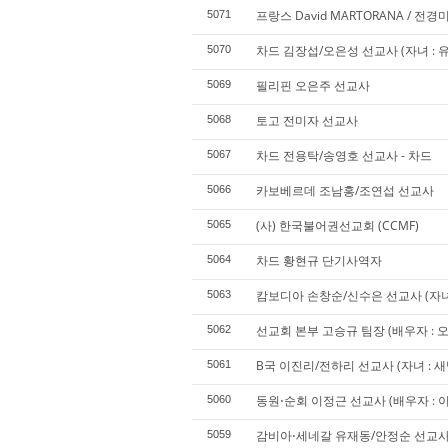
프랑스 David MARTORANA / 전
5071
차드 김장섭/오은성 선교사 (자녀 : 
5070
필리핀 오은주 선교사
5069
토고 전미자 선교사
5068
차드 전용탁/송영호 선교사 - 차드
5067
카보베르데 조남홍/조연섭 선교사
5066
(사) 한국불어권선교회 (CCMF)
5065
차드 황현규 단기사역자
5064
캄보디아 손창순/신수은 선교사 (자녀 :
5063
선교회 본부 고승규 팀장 (배우자 : 오승
5062
B국 이진리/전하리 선교사 (자녀 : 새
5061
동원⋅순회 이정근 선교사 (배우자 : 이경
5060
감비아⋅세네갈 유재동/안정순 선교
5059