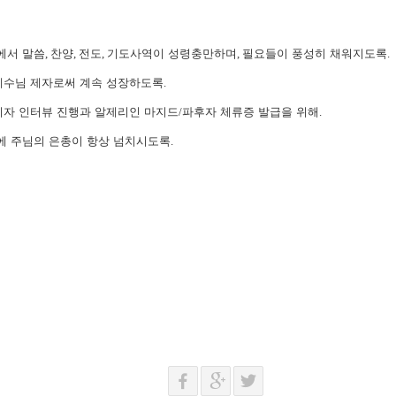
에서 말씀
,
찬양
,
전도
,
기도사역이 성령충만하며
,
필요들이 풍성히 채워지도록
.
예수님 제자로써 계속 성장하도록
.
비자 인터뷰 진행과 알제리인 마지드
/
파후자 체류증 발급을 위해
.
 주님의 은총이 항상 넘치시도록
.