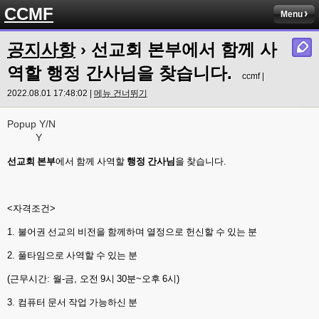
CCMF
Menu
공지사항
›
선교회 본부에서 함께 사
역할 행정 간사님을 찾습니다.
ccmf |
2022.08.01 17:48:02 |
메뉴 건너뛰기
Popup Y/N
Y
선교회 본부
에서 함께 사역할
행정 간사님
을 찾습니다
.
<
자격조건
>
1.
불어권 선교의 비전을 함께하며 열정으로 헌신할 수 있는 분
2.
풀타임으로 사역할 수 있는 분
(
근무시간
:
월
-
금
,
오전
9
시
30
분
~
오후
6
시
)
3.
컴퓨터 문서 작업 가능하신 분