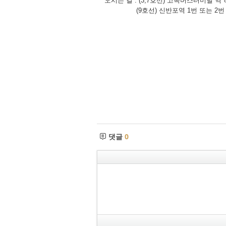
*오시는 길 : (3,7호선) 고속버스터미널 
(9호선) 신반포역 1번 또는 2번 출
댓글
0