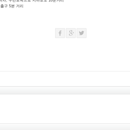
역 하차, 구반포쪽으로 지하보도 10분거리
구 5분 거리