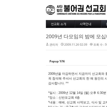
선교회 소개
사역안내
소개
파송
2009년 다모임의 밤에 모십니다
4대정신
훈련
현장
긍휼
관리자
2009.11.26 02:39
조회 수 : 5
섬기는 사람들
BAM
선교사
출판/정기기도
선교회 역사
찾아오시는길
Popup Y/N
선교회 후원 계좌
2009년을 마감하면서 지금까지 선교회와
꼭 참석해 주셔서 선교회의 한 해 동안의 
감사합니다. ^^
*일시 : 2009년 12월 14일 (월) 오후 6:30분
*장소 : 신반포교회 4층
*내용 : 예배, 선교회 사역보고, 식사 및 교