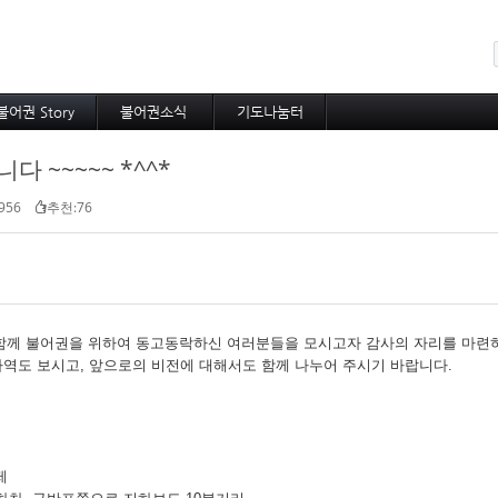
메뉴 건너뛰기
불어권 Story
불어권소식
기도나눔터
코이노니아
프랑스소식
중보기도
 ~~~~~ *^^*
방주지
아프리카소식
소속 선교사
공지사항
기타 선교사
956
추천:76
 함께 불어권을 위하여 동고동락하신 여러분들을 모시고자 감사의 자리를 마련
사역도 보시고, 앞으로의 비전에 대해서도 함께 나누어 주시기 바랍니다.
제