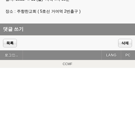
장소 : 주향한교회 ( 5호선 거여역 2번출구 )
댓글 쓰기
목록
삭제
로그인...
LANG
PC
CCMF