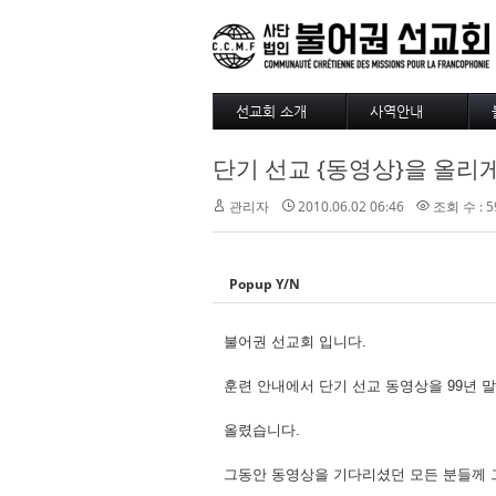
선교회 소개
사역안내
소개
파송
단기 선교 {동영상}을 올리
4대정신
훈련
현장
긍휼
관리자
2010.06.02 06:46
조회 수 : 5
섬기는 사람들
BAM
선교사
출판/정기기도
선교회 역사
찾아오시는길
Popup Y/N
선교회 후원 계좌
불어권 선교회 입니다.
훈련 안내에서 단기 선교 동영상을 99년 말
올렸습니다.
그동안 동영상을 기다리셨던 모든 분들께 