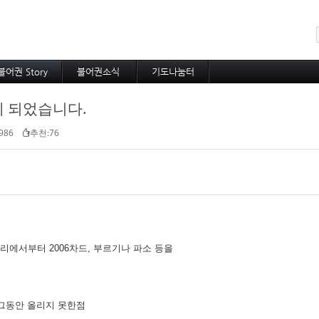
메뉴 건너뛰기
불어권 Story
불어권소식
기도나눔터
코이노니아
프랑스소식
중보기도
게 되었습니다.
방주지
아프리카소식
소속 선교사
공지사항
기타 선교사
986
추천:76
리에서부터 2006차드, 부르기나 파소 등을
그동안 올리지 못한점