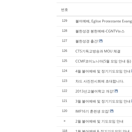
번호
불어예배, Eglise Protestante Evan
129
불한성경 봉헌예배-CGNTV뉴스
128
불한성경 출간!
127
CTS기독교방송과 MOU 체결
126
CCMF코이노니아(5월 모임 안내 등)
125
4월 불어예배 및 정기기도모임 안내
124
차드 사진전시회에 초대합니다.
123
2013선교불어학교 개강!
122
3월 불어예배 및 정기기도모임 안내
121
IMF16기 훈련생 모집!
120
2월 불어예배 및 기도모임 안내
»
1월 불어예배 & 정기기도모임 안내
118