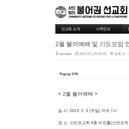
선교회 소개
사역안내
소개
파송
2월 불어예배 및 기도모임 
4대정신
훈련
현장
긍휼
banaba
2013.01.25 01:32
조회 수 : 
섬기는 사람들
BAM
선교사
출판/정기기도
선교회 역사
찾아오시는길
Popup Y/N
선교회 후원 계좌
< 2월 불어예배 >
일 시: 2013. 2. 3 (주일) 저녁 7시
장 소: 신반포교회 4층 비전홀(신반포역