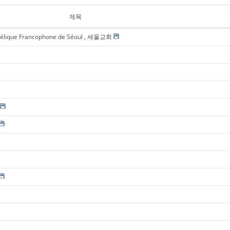
제목
gélique Francophone de Séoul , 세울교회