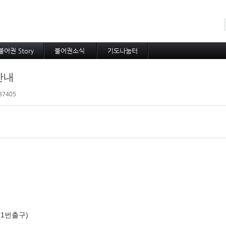
메뉴 건너뛰기
불어권 Story
불어권소식
기도나눔터
코이노니아
프랑스소식
중보기도
안내
방주지
아프리카소식
소속 선교사
공지사항
기타 선교사
37405
 1번출구)