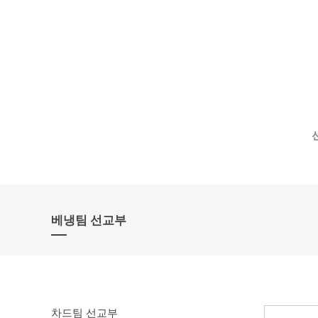
베냉팀 선교부
차드팀 선교부