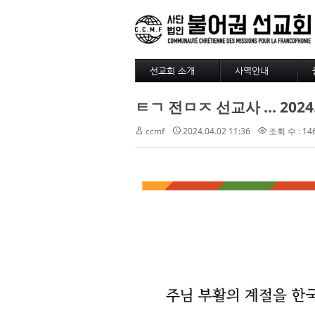
선교회 소개
사역안내
소개
파송
ㅌㄱ 전ㅁㅈ 선교사 ... 2024.
4대정신
훈련
현장
긍휼
ccmf
2024.04.02 11:36
조회 수 : 14
섬기는 사람들
BAM
선교사
출판/정기기도
선교회 역사
찾아오시는길
선교회 후원 계좌