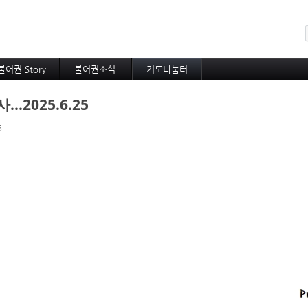
메뉴 건너뛰기
불어권 Story
불어권소식
기도나눔터
코이노니아
프랑스소식
중보기도
.2025.6.25
방주지
아프리카소식
소속 선교사
공지사항
기타 선교사
5