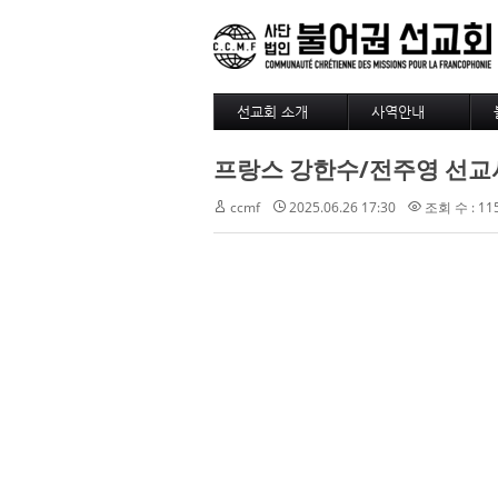
선교회 소개
사역안내
소개
파송
프랑스 강한수/전주영 선교사..
4대정신
훈련
현장
긍휼
ccmf
2025.06.26 17:30
조회 수 : 11
섬기는 사람들
BAM
선교사
출판/정기기도
선교회 역사
찾아오시는길
선교회 후원 계좌