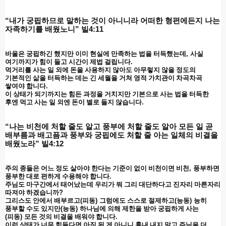
“
내가 궁핍하므로 말하는 것이 아니니라 어떠한 형편에든지 나는
자족하기를 배웠노니
”
빌
4:11
바울은 궁핍하긴 했지만 이미 현실에 만족하는 법을 터득했는데
,
사실
여기까지가 힘이 들고 시간이 제법 걸립니다
.
먹거리를 사는 일 외에 돈을 사용하지 않아도 아무렇지 않을 정도의
기본적인 삶을 터득하는 데는 긴 세월을 거쳐 영적 가치관이 차곡차곡
쌓여야 합니다
.
이 상태가 되기까지는 힘든 과정을 거치지만 기본으로 사는 법을 터득한
후엔 먹고 사는 일 외엔 돈이 별로 들지 않습니다
.
“
나는 비천에 처할 줄도 알고 풍부에 처할 줄도 알아 모든 일 곧
배부름과 배고픔과 풍부와 궁핍에도 처할 줄 아는 일체의 비결을
배웠노라
”
빌
4:12
주의 종들은 어느 정도 살아야 한다는 기준이 없이 비천이면 비천
,
풍부하면
풍부한 대로 편하게 수용해야 합니다
.
주님도 마구간에서 태어났는데 우리가 뭐 그리 대단하다고 진자리 마른자리
따져야 하겠습니까
?
그리스도 안에서 배부르고
(
피동
)
그럼에도 스스로 절제하고
(
능동
)
능히
풍부할 수도 있지만
(
능동
)
하나님에 의해 제한을 받아 궁핍하게 사는
(
피동
)
모든 것의 비결을 배워야 합니다
.
이런 상태가 너무 힘들다면 아직 된 게 아니니 흉내 내지 말고 주님을 더