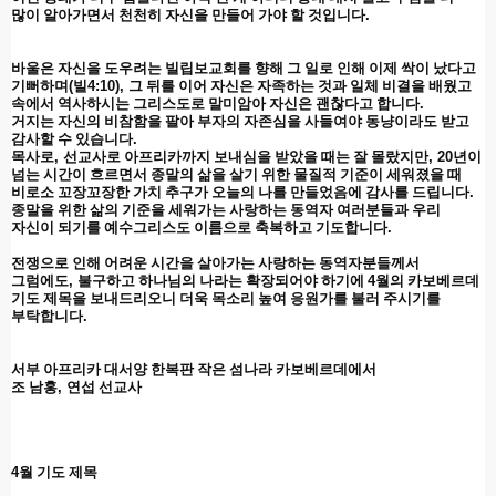
많이 알아가면서 천천히 자신을 만들어 가야 할 것입니다
.
바울은 자신을 도우려는 빌립보교회를 향해 그 일로 인해 이제 싹이 났다고
기뻐하며
(
빌
4:10),
그 뒤를 이어 자신은 자족하는 것과 일체 비결을 배웠고
속에서 역사하시는 그리스도로 말미암아 자신은 괜찮다고 합니다
.
거지는 자신의 비참함을 팔아 부자의 자존심을 사들여야 동냥이라도 받고
감사할 수 있습니다
.
목사로
,
선교사로 아프리카까지 보내심을 받았을 때는 잘 몰랐지만
, 20
년이
넘는 시간이 흐르면서 종말의 삶을 살기 위한 물질적 기준이 세워졌을 때
비로소 꼬장꼬장한 가치 추구가 오늘의 나를 만들었음에 감사를 드립니다
.
종말을 위한 삶의 기준을 세워가는 사랑하는 동역자 여러분들과 우리
자신이 되기를 예수그리스도 이름으로 축복하고 기도합니다
.
전쟁으로 인해 어려운 시간을 살아가는 사랑하는 동역자분들께서
그럼에도
,
불구하고 하나님의 나라는 확장되어야 하기에
4
월의 카보베르데
기도 제목을 보내드리오니 더욱 목소리 높여 응원가를 불러 주시기를
부탁합니다
.
서부 아프리카 대서양 한복판 작은 섬나라 카보베르데에서
조 남홍
,
연섭 선교사
4
월 기도 제목