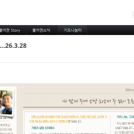
메뉴 건너뛰기
불어권 Story
불어권소식
기도나눔터
코이노니아
프랑스소식
중보기도
26.3.28
방주지
아프리카소식
소속 선교사
공지사항
기타 선교사