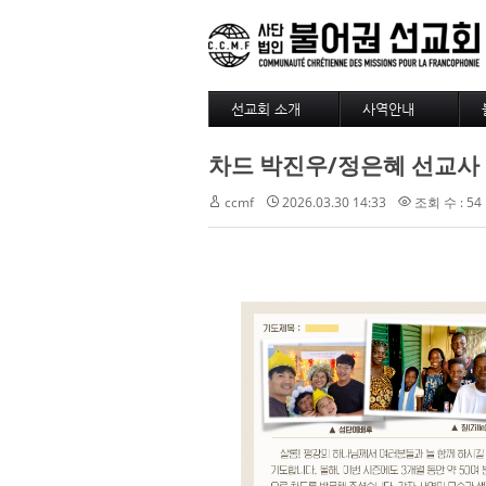
선교회 소개
사역안내
소개
파송
차드 박진우/정은혜 선교사 ...
4대정신
훈련
현장
긍휼
ccmf
2026.03.30 14:33
조회 수 : 54
섬기는 사람들
BAM
선교사
출판/정기기도
선교회 역사
찾아오시는길
선교회 후원 계좌