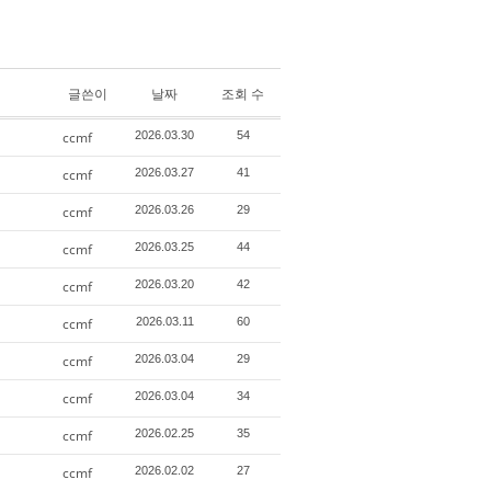
글쓴이
날짜
조회 수
ccmf
2026.03.30
54
ccmf
2026.03.27
41
ccmf
2026.03.26
29
ccmf
2026.03.25
44
ccmf
2026.03.20
42
ccmf
2026.03.11
60
ccmf
2026.03.04
29
ccmf
2026.03.04
34
ccmf
2026.02.25
35
ccmf
2026.02.02
27